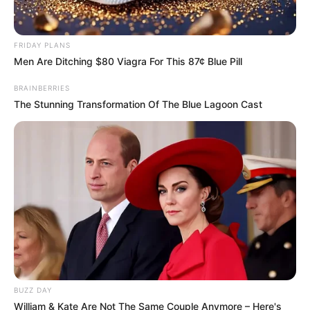
FRIDAY PLANS
Men Are Ditching $80 Viagra For This 87¢ Blue Pill
BRAINBERRIES
The Stunning Transformation Of The Blue Lagoon Cast
Mardi 16 juin 2026 (épisode 606)
Face à une situation inquiétante, Noémie
(
Eunice Van Hocke
) décide de mener son
enquête, accompagnée d’un allié de taille. Au
BUZZ DAY
Mistral, les événements de la veille viennent
William & Kate Are Not The Same Couple Anymore – Here's