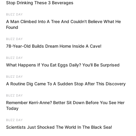
Stop Drinking These 3 Beverages
BUZZ DAY
Plus belle la vie, encore
A Man Climbed Into A Tree And Couldn't Believe What He
Found
plus belle
: Aya et Jules
BUZZ DAY
font équipe
78-Year-Old Builds Dream Home Inside A Cave!
BUZZ DAY
What Happens If You Eat Eggs Daily? You'll Be Surprised
Lundi 08 juin 2026 (épisode 600)
Au Mistral, les dernières décisions de Baptiste
BUZZ DAY
inquiètent son entourage. Alors que Barbara
A Routine Dig Came To A Sudden Stop After This Discovery
(
Léa François
) et Louis font face à un problème
épineux, Aya (
Johanna Boyer
) et Jules
BUZZ DAY
Remember Kerri-Anne? Better Sit Down Before You See Her
(
Valentin Duclaux
) se laissent emporter par
Today
leur goût du risque.
BUZZ DAY
LIRE AUSSI
Scientists Just Shocked The World In The Black Sea!