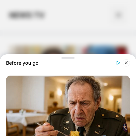
Skip
to
NEWS TV
Menu
content
Before you go