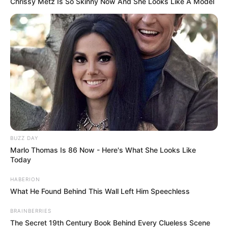
Chrissy Metz Is So Skinny Now And She Looks Like A Model
BUZZ DAY
Marlo Thomas Is 86 Now - Here's What She Looks Like
Today
HABERION
What He Found Behind This Wall Left Him Speechless
BRAINBERRIES
The Secret 19th Century Book Behind Every Clueless Scene