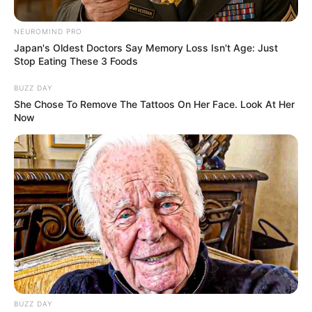
NEUROMIND PRO
Japan's Oldest Doctors Say Memory Loss Isn't Age: Just
Plus belle la vie :
Stop Eating These 3 Foods
résumés en avance
BUZZ DAY
She Chose To Remove The Tattoos On Her Face. Look At Her
Now
des épisodes
jusqu’au 26 juin
2026 sur TF1 avec
une visite
inattendue pour
Thomas
BUZZ DAY