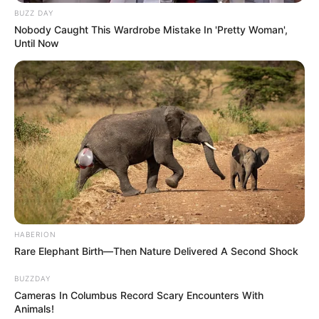
BUZZ DAY
Nobody Caught This Wardrobe Mistake In 'Pretty Woman',
Until Now
HABERION
Rare Elephant Birth—Then Nature Delivered A Second Shock
BUZZDAY
Cameras In Columbus Record Scary Encounters With
Animals!