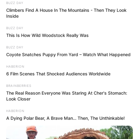
BUZZ DAY
Plus belle la vie, encore plus belle : Louis révèle
Climbers Find A House In The Mountains - Then They Look
la vérité à Barbara… Les résumés en avance
Inside
des épisodes du 8 au 12 juin 2026 sur TF1
BUZZ DAY
This Is How Wild Woodstock Really Was
Plus belle la vie : c’est validé pour TF1
BUZZ DAY
Đây có thể là thời điểm tốt nhất để giao dịch
Coyote Snatches Puppy From Yard – Watch What Happened
vàng trong 5 năm qua
IC
|
HABERION
6 Film Scenes That Shocked Audiences Worldwide
Sponsored
Powered by Taboola
BRAINBERRIES
Mardi 09 juin 2026 (épisode 601)
The Real Reason Everyone Was Staring At Cher's Stomach:
Look Closer
Les émotions de chacun s’invitent au milieu des
répétitions de la pièce du Mistral. Avec Barbara,
HABERION
Louis décide de jouer cartes sur table. De son
A Dying Polar Bear, A Brave Man… Then, The Unthinkable!
côté, Laura entraine un proche dans une
nouvelle mission.