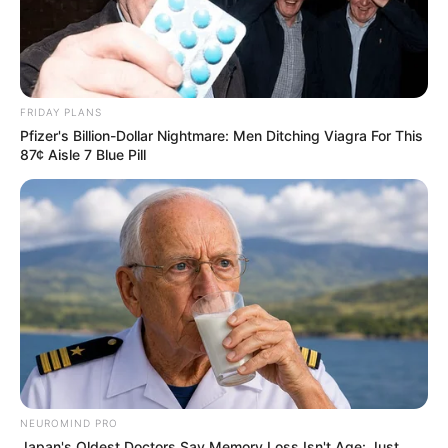
FRIDAY PLANS
Pfizer's Billion-Dollar Nightmare: Men Ditching Viagra For This
87¢ Aisle 7 Blue Pill
NEUROMIND PRO
Japan's Oldest Doctors Say Memory Loss Isn't Age: Just