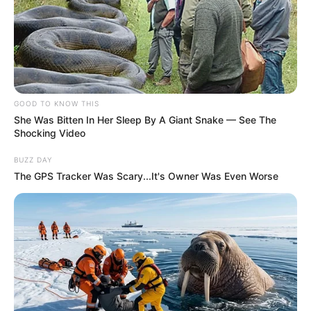
GOOD TO KNOW THIS
She Was Bitten In Her Sleep By A Giant Snake — See The
Shocking Video
BUZZ DAY
The GPS Tracker Was Scary...It's Owner Was Even Worse