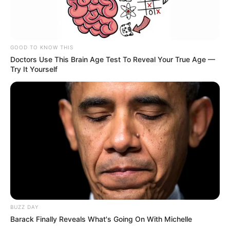
GOOD TO KNOW THIS
Doctors Use This Brain Age Test To Reveal Your True Age —
Try It Yourself
Un événement inattendu vient ensuite relancer
l’enquête des policiers, tandis qu’Ariane et Louis
s’allient pour tenter de raisonner Zoé. Steve,
fraîchement affecté, déchante rapidement en
héritant d’une tâche peu gratifiante.
BUZZ DAY
Barack Finally Reveals What's Going On With Michelle