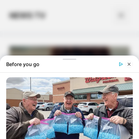
Skip
to
NEWS TV
Menu
content
Before you go