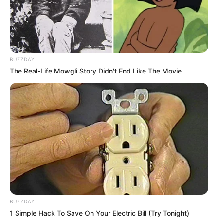
Aya se propose ainsi de rejoindre la partie de
poker afin d’aider Zoé. Au commissariat, Steve
(
Florian Abboud
) envoie un message à Jules,
dont il est sans nouvelles depuis plusieurs
BUZZDAY
jours. Morgane (
Jade Pradin
) le surprend et lui
The Real-Life Mowgli Story Didn't End Like The Movie
annonce que Patrick (
Jérôme Bertin
) souhaite
le voir dans son bureau. Inquiet, Steve s’y rend,
mais Patrick lui offre finalement une barre de
céréales ainsi qu’un stylo pour son concours, ce
qui le rassure.
BUZZDAY
1 Simple Hack To Save On Your Electric Bill (Try Tonight)