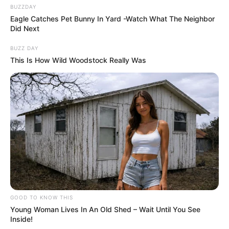
BUZZDAY
Eagle Catches Pet Bunny In Yard -Watch What The Neighbor
Did Next
BUZZ DAY
This Is How Wild Woodstock Really Was
GOOD TO KNOW THIS
Young Woman Lives In An Old Shed – Wait Until You See
Inside!