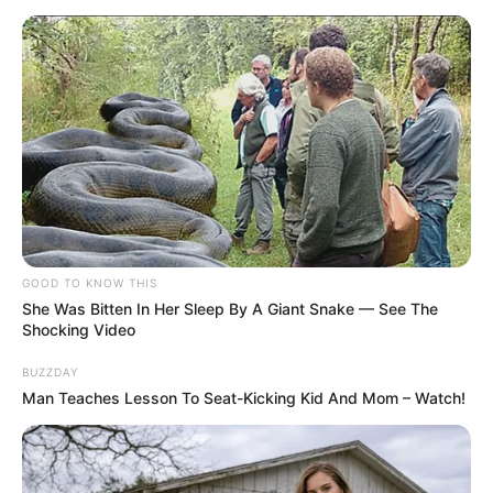
Plus belle la vie, encore
GOOD TO KNOW THIS
plus belle : Le père
She Was Bitten In Her Sleep By A Giant Snake — See The
Shocking Video
d’Aya est proche de
BUZZDAY
Christopher Wolf
Man Teaches Lesson To Seat-Kicking Kid And Mom – Watch!
De son côté, Aya annonce à Jules qu’elle a
réussi à obtenir un rendez-vous avec