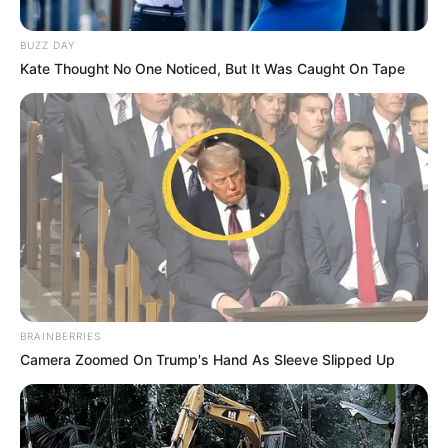
BUZZ DAY
Kate Thought No One Noticed, But It Was Caught On Tape
BRAINBERRIES
Camera Zoomed On Trump's Hand As Sleeve Slipped Up