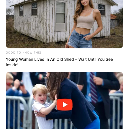
Christopher Wolf. Elle lui explique que sa mère
lui a appris les échecs, tandis que son père lui a
appris le poker. Le groupe se réunit ensuite pour
faire le point.
Aya leur révèle qu’elle a décroché un rendez-
vous avec Wolf pour le lendemain. Jules et Aya
GOOD TO KNOW THIS
annoncent également au couple qu’ils ont réussi
Young Woman Lives In An Old Shed – Wait Until You See
à discréditer l’un des joueurs qui devait
Inside!
participer à la partie avec Christopher Wolf. Aya
pense donc que celui-ci acceptera de la
prendre à ses côtés pour jouer avec lui.