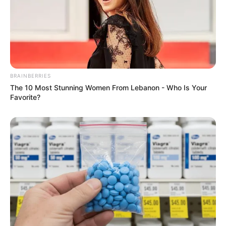
Aurore confie à William qu’elle pense
que
Samuel n’a jamais vraiment tourné la
page de Leïla
. Ils ont un peu peur pour leur ami.
BRAINBERRIES
The 10 Most Stunning Women From Lebanon - Who Is Your
Favorite?