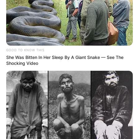
vraiment la prochaine cible de Jean ? Dites-
nous tout en commentaires, on a hâte de lire
vos théories au sujet de ce Jean Delmas.
GOOD TO KNOW THIS
She Was Bitten In Her Sleep By A Giant Snake — See The
Shocking Video