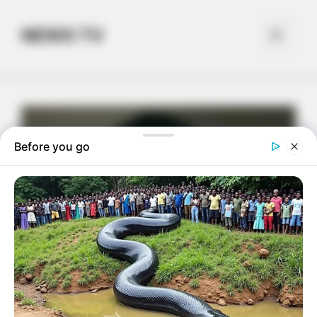
Skip
to
NEWS TV
Menu
content
Before you go