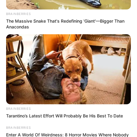
BRAINBERRIES
The Massive Snake That's Redefining 'Giant'—Bigger Than
Anacondas
Samuel en danger :
Jean Delmas a
trouvé sa première
cible – Demain
nous appartient 1er
BRAINBERRIES
Tarantino’s Latest Effort Will Probably Be His Best To Date
mai 2026 (les
BRAINBERRIES
Enter A World Of Weirdness: 8 Horror Movies Where Nobody