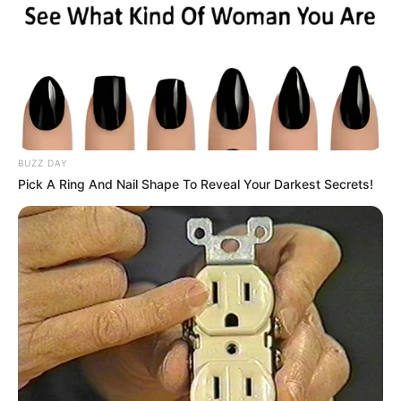
BUZZ DAY
Pick A Ring And Nail Shape To Reveal Your Darkest Secrets!
Jean (Léo Vazzoler)
avance ses pions chez
les Daunier