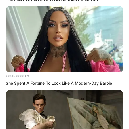
Quel est le but de Jean Delmas ? Pourquoi a-t-il pris en grippe
Samuel ?
BRAINBERRIES
She Spent A Fortune To Look Like A Modern-Day Barbie
Violette craque après
son parloir avec
Charles
Violette se rend pour la première fois au parloir