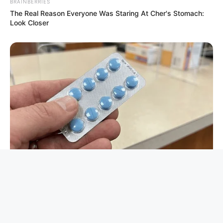
BRAINBERRIES
The Real Reason Everyone Was Staring At Cher's Stomach:
Look Closer
FRIDAY PLANS
Walgreens Nightmare Comes True: Men Ditching Viagra For
This 87¢ Generic Aisle 7 Hack
BUZZ DAY
Climbers Find A House In The Mountains - Then They Look