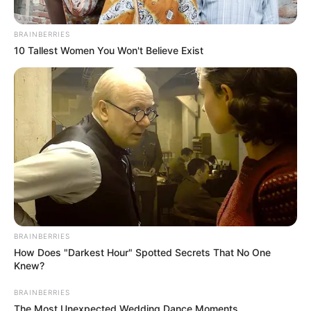
BRAINBERRIES
10 Tallest Women You Won't Believe Exist
BRAINBERRIES
How Does "Darkest Hour" Spotted Secrets That No One
Knew?
BRAINBERRIES
The Most Unexpected Wedding Dance Moments