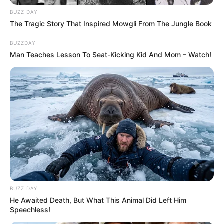
BUZZ DAY
The Tragic Story That Inspired Mowgli From The Jungle Book
BUZZDAY
Man Teaches Lesson To Seat-Kicking Kid And Mom – Watch!
BUZZ DAY
He Awaited Death, But What This Animal Did Left Him
Speechless!