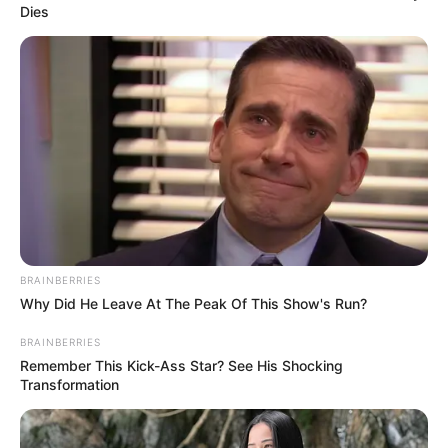
moments forts –
Dies
VIDÉO)
BRAINBERRIES
Why Did He Leave At The Peak Of This Show's Run?
BRAINBERRIES
Remember This Kick-Ass Star? See His Shocking
Transformation