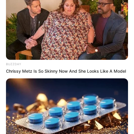
BUZZDAY
Chrissy Metz Is So Skinny Now And She Looks Like A Model