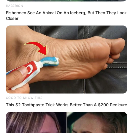
HABERION
Fishermen See An Animal On An Iceberg, But Then They Look
Closer!
GOOD TO KNOW THIS
This $2 Toothpaste Trick Works Better Than A $200 Pedicure