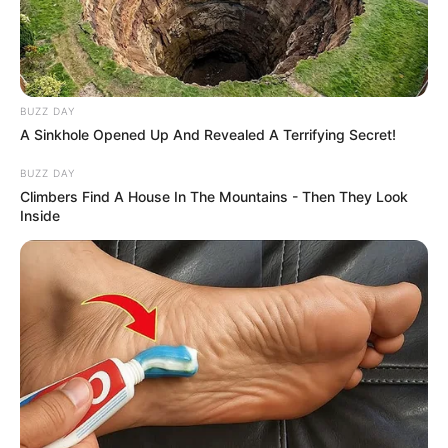
BUZZ DAY
A Sinkhole Opened Up And Revealed A Terrifying Secret!
BUZZ DAY
Climbers Find A House In The Mountains - Then They Look
Inside
Une nouvelle que Catherine (Smadi Wolfman) a
bien évidemment vu d’un très mauvais œil. La
femme d’affaires met en effet tout en oeuvre
pour empêcher les noces, qui doivent avoir lieu