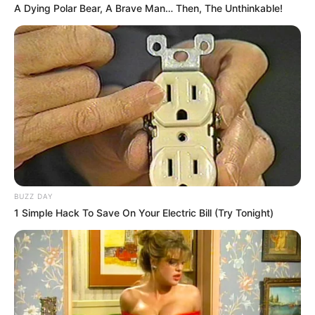
A Dying Polar Bear, A Brave Man… Then, The Unthinkable!
Quand il ne s’agit pas de sa famille, Catherine
ne rechigne sur rien. Donc oui elle va aller au
BUZZ DAY
bout avec Eve. Elle va vraiment essayer
1 Simple Hack To Save On Your Electric Bill (Try Tonight)
d’empêcher le mariage. Ce que je peux vous
dire, c’est qu’elle ne sera pas présente à la
cérémonie ce qui est déjà énorme. Elle va aller
au bout mais elle ne pourra malheureusement
pas empêcher le mariage. Muriel est très forte !