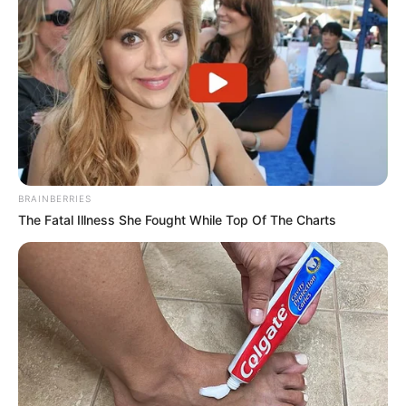
Je crois que Catherine est capable de
beaucoup de choses. C’est une femme qui n’a
pas peur d’aller jusqu’au bout. Mais sa valeur
première reste la famille. Et dans ce qui va
arriver par la suite, ce n’est d’ailleurs pas
Catherine qui va être la pire.
Donc je ne pense pas qu’elle soit capable d’aller
BRAINBERRIES
jusque là. Catherine a une valeur famille qui est
The Fatal Illness She Fought While Top Of The Charts
très forte, et c’est d’ailleurs là qu’est sa
faiblesse. Elle n’est pas méchante juste pour le
plaisir d’être méchante, elle l’est pour ce qu’elle
pense être le bien-être de ses enfants.
On voit aussi que Laurine ne veut pas rentrer
dans son jeu et empêcher le mariage. Est-ce
que va aussi créer des tensions entre elle et