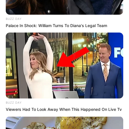
BUZZ DAY
Palace In Shock: William Turns To Diana's Legal Team
BUZZ DAY
Viewers Had To Look Away When This Happened On Live Tv