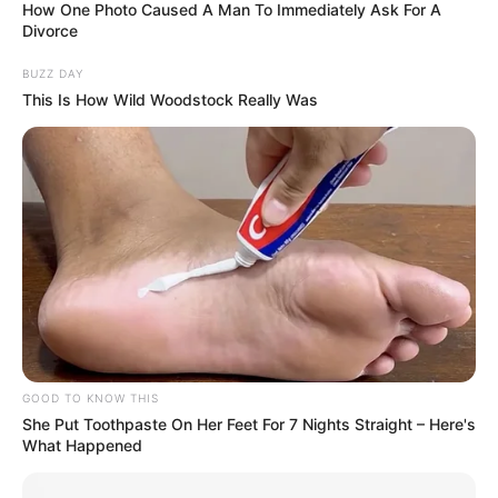
meilleur. Et c’est d’autant plus vrai pour la
How One Photo Caused A Man To Immediately Ask For A
Divorce
famille Laumière, parce que nous allons dans
les extrêmes. Tout est possible et c’est ça qui
BUZZ DAY
est formidable.
This Is How Wild Woodstock Really Was
GOOD TO KNOW THIS
She Put Toothpaste On Her Feet For 7 Nights Straight – Here's
What Happened