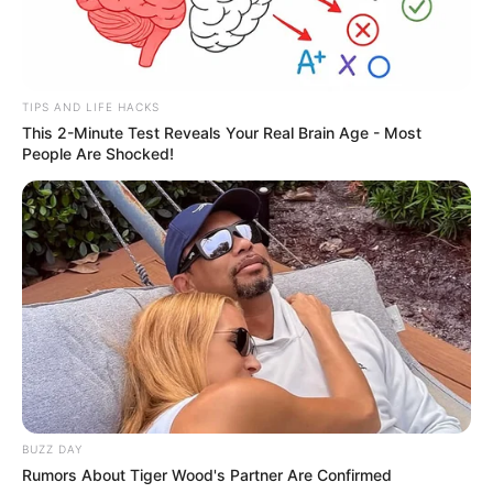
TIPS AND LIFE HACKS
This 2-Minute Test Reveals Your Real Brain Age - Most
People Are Shocked!
Smadi Wolfman
: Catherine ne lui fait pas
confiance parce qu’elle les sent venir, les gens
comme Muriel. Elle a été à la bonne école avec
le père de ses enfants. Dans la vraie vie,
j’adore Lou Kuma Kudi, qui joue Muriel, mais
Catherine sent venir l’arrivisme.
BUZZ DAY
Elle sent les personnes qui veulent mettre leurs
Rumors About Tiger Wood's Partner Are Confirmed
enfants à l’abri, et qui sont attirés par l’argent