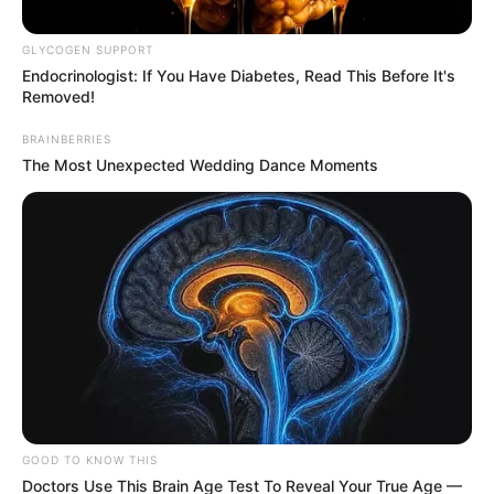
GLYCOGEN SUPPORT
Endocrinologist: If You Have Diabetes, Read This Before It's
Removed!
Un Si Grand Soleil :
BRAINBERRIES
Catherine est-elle
The Most Unexpected Wedding Dance Moments
capable de tout
pour empêcher le
mariage ? “Ce n’est
pas elle qui va être
la pire” selon
GOOD TO KNOW THIS
Doctors Use This Brain Age Test To Reveal Your True Age —