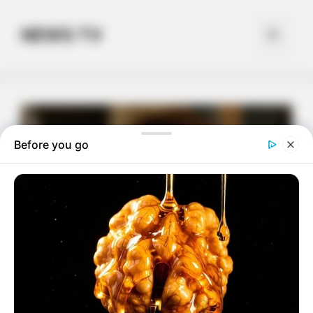
Skip
to
NEWS TV
Menu
content
Before you go