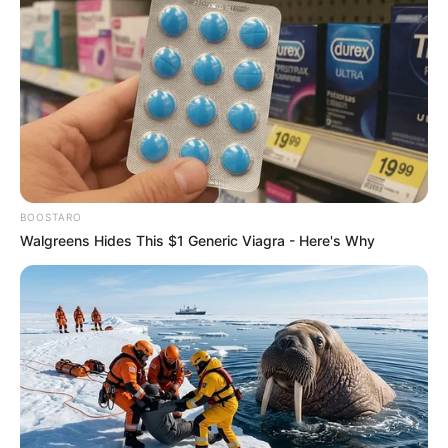
faire les bons choix. Mais pour l’instant, dans
les scénarios que j’ai pu lire, ce n’est pas encore
d’actualité pour elle. Si elle tombait amoureuse,
ça la rendrait peut-être un peu moins méchante
avec ses enfants.
Catherine est une grande romantique. Elle veut
vivre d’autres belles histoires d’amour. Et je
trouve ça bien que dans Un Si Grand Soleil, on
BOOSTARO
montre qu’une vie est encore possible pour les
Walgreens Hides This $1 Generic Viagra - Here's Why
femmes qui ont passé la cinquantaine. Donc
j’espère bien que c’est ce que les auteurs
réservent à Catherine.
Un Si Grand Soleil va bientôt franchir le cap
symbolique des 2 000 épisodes. Qu’est-ce
que cela représente pour vous ?