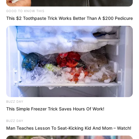
le 3 juillet prochain.
GOOD TO KNOW THIS
This $2 Toothpaste Trick Works Better Than A $200 Pedicure
BUZZ DAY
This Simple Freezer Trick Saves Hours Of Work!
BUZZ DAY
Man Teaches Lesson To Seat-Kicking Kid And Mom – Watch!
Lors du Festival de la Télévision de Monte-