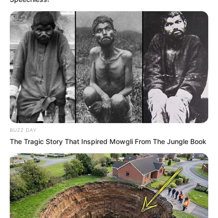
BUZZ DAY
The Tragic Story That Inspired Mowgli From The Jungle Book