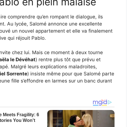
ablo en plein malaise
faire comprendre qu’en rompant le dialogue, ils
ent. Au lycée, Salomé annonce une excellente
rouvé un nouvel appartement et elle va finalement
ve qui réjouit Pablo.
l’invite chez lui. Mais ce moment à deux tourne
aëla le Dévéhat
) rentre plus tôt que prévu et
pé. Malgré leurs explications maladroites,
iel Sorrente
) insiste même pour que Salomé parte
eune fille s’effondre en larmes sur un banc durant