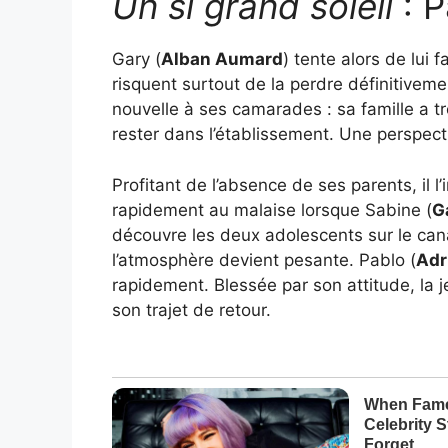
Un si grand soleil
: P
Gary (
Alban Aumard
) tente alors de lui 
risquent surtout de la perdre définitivem
nouvelle à ses camarades : sa famille a t
rester dans l’établissement. Une perspecti
Profitant de l’absence de ses parents, il 
rapidement au malaise lorsque Sabine (
G
découvre les deux adolescents sur le cana
l’atmosphère devient pesante. Pablo (
Adr
rapidement. Blessée par son attitude, la j
son trajet de retour.