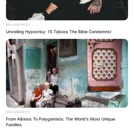
BRAINBERRIES
Unveiling Hypocrisy: 15 Taboos The Bible Condemns!
BRAINBERRIES
From Albinos To Polygamists: The World's Most Unique
Families