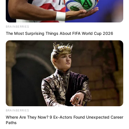
BRAINBERRIES
The Most Surprising Things About FIFA World Cup 2026
La semaine prochaine dans Un Si Grand Soleil…
Guillaume et Catherine
s’associent
BRAINBERRIES
Where Are They Now? 9 Ex-Actors Found Unexpected Career
Paths
À Montpellier, Guillaume Sérignan (Joffrey