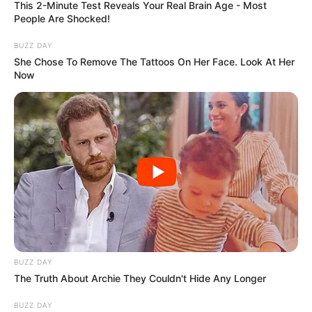
This 2-Minute Test Reveals Your Real Brain Age - Most
People Are Shocked!
BUZZ DAY
She Chose To Remove The Tattoos On Her Face. Look At Her
Now
BUZZ DAY
The Truth About Archie They Couldn't Hide Any Longer
BUZZ DAY