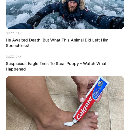
BUZZ DAY
He Awaited Death, But What This Animal Did Left Him
Speechless!
BUZZ DAY
Suspicious Eagle Tries To Steal Puppy - Watch What
Happened