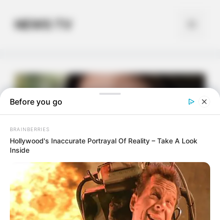
Skip
to
NEWS TV
Menu
content
Before you go
BRAINBERRIES
Hollywood's Inaccurate Portrayal Of Reality – Take A Look
Inside