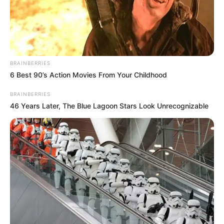
Un Si Grand Soleil
en avance :
BRAINBERRIES
6 Best 90’s Action Movies From Your Childhood
Margot, la nouvelle
BRAINBERRIES
cible d’Atlan ! … Ce
46 Years Later, The Blue Lagoon Stars Look Unrecognizable
qui vous attend la
semaine du 18 au
22 mai 2026
[SPOILERS]