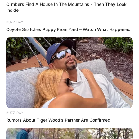
Climbers Find A House In The Mountains - Then They Look
Inside
BUZZ DAY
Coyote Snatches Puppy From Yard – Watch What Happened
BUZZ DAY
Rumors About Tiger Wood's Partner Are Confirmed