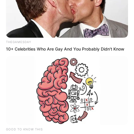
THEGAMESDAY
10+ Celebrities Who Are Gay And You Probably Didn't Know
GOOD TO KNOW THIS