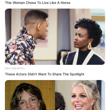
This Woman Chose To Live Like A Horse
BRAINBERRIES
These Actors Didn't Want To Share The Spotlight
Elle demande alors l’aide de Laurine, qui ne
veut pas se mêler des affaires de son frère, elle
qui le soutient dans cette union. Dans les
prochains épisodes, diffusés du lundi 8 au
vendredi 12 juin 2026 sur France 3, Catherine