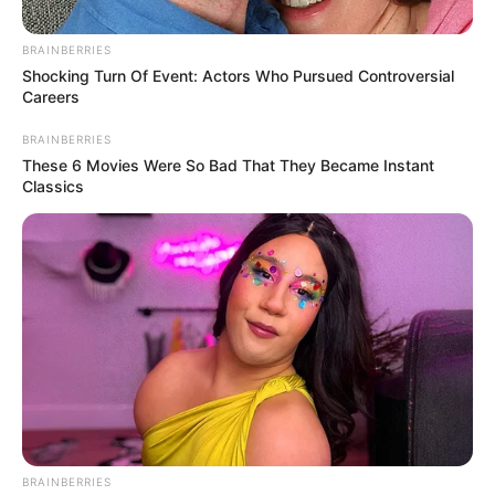
BRAINBERRIES
Shocking Turn Of Event: Actors Who Pursued Controversial
Careers
BRAINBERRIES
Un si grand soleil
These 6 Movies Were So Bad That They Became Instant
Classics
(spoiler) : Alain
face à une terrible
addiction, Eve crie
au scandale…
semaine sous
BRAINBERRIES