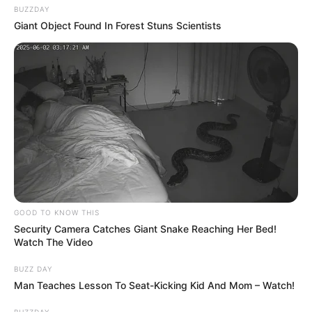
Un si grand soleil
est à retrouver du lundi au
BUZZDAY
vendredi à 20h45 sur l’antenne de France 3.
Giant Object Found In Forest Stuns Scientists
GOOD TO KNOW THIS
Security Camera Catches Giant Snake Reaching Her Bed!
Watch The Video
BUZZ DAY
Man Teaches Lesson To Seat-Kicking Kid And Mom – Watch!
BUZZDAY