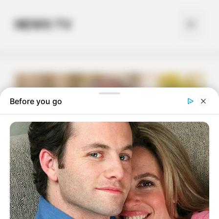
Skip
to
NEWS TV
Menu
content
Before you go