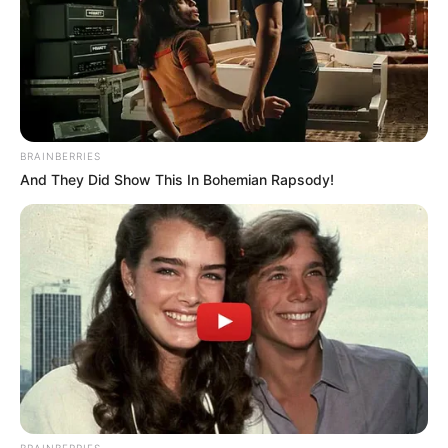
BRAINBERRIES
And They Did Show This In Bohemian Rapsody!
BRAINBERRIES