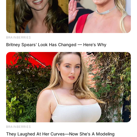
Laumière va révéler à Eve le projet d’adoption
de Tomas. La professeure pourrait alors mettre
son grain de sel face à cette révélation qui
change tout pendant le procès de Nathalie
Gimenez concernant le meurtre d’Eliott.
BRAINBERRIES
Britney Spears' Look Has Changed — Here's Why
BRAINBERRIES
They Laughed At Her Curves—Now She's A Modeling