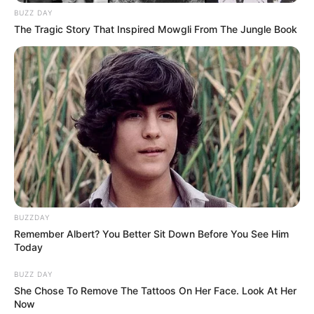
BUZZ DAY
The Tragic Story That Inspired Mowgli From The Jungle Book
BUZZDAY
Remember Albert? You Better Sit Down Before You See Him
Today
BUZZ DAY
She Chose To Remove The Tattoos On Her Face. Look At Her
Now