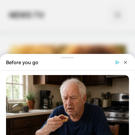
Skip
to
NEWS TV
Menu
content
Before you go