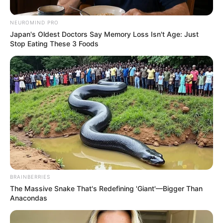
NEUROMIND PRO
Japan's Oldest Doctors Say Memory Loss Isn't Age: Just
Stop Eating These 3 Foods
Un si grand soleil
(spoiler) : cette
terrible erreur
d’Elisabeth Bastide
qui va lui coûter
cher
BRAINBERRIES
The Massive Snake That's Redefining 'Giant'—Bigger Than
Anacondas
Clémence plonge de plus en plus en enfer dans