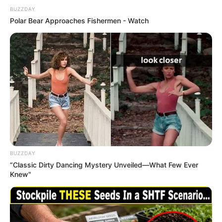
BUZZDAY
Polar Bear Approaches Fishermen - Watch
BUZZDAY
“Classic Dirty Dancing Mystery Unveiled—What Few Ever
Knew"