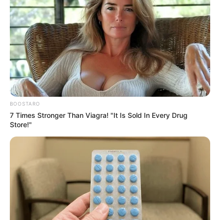
BOOSTARO
7 Times Stronger Than Viagra! "It Is Sold In Every Drug
Store!"