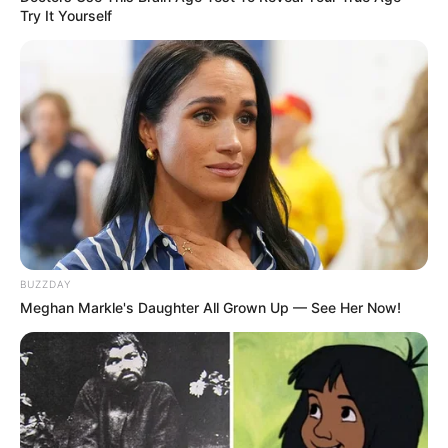
Try It Yourself
BUZZDAY
Meghan Markle's Daughter All Grown Up — See Her Now!
Un si grand soleil
: