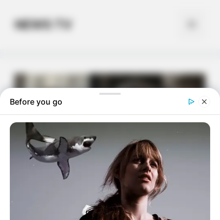
Skip
to
NEWS TV
Menu
content
Before you go