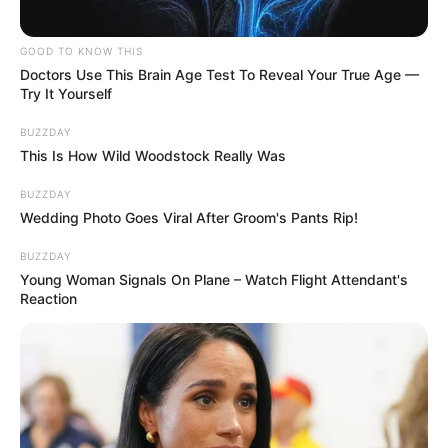
ponts avec Clara, mais aussi avec Pablo.
Un si grand soleil
est à retrouver du lundi au
GOOD TO KNOW THIS
Doctors Use This Brain Age Test To Reveal Your True Age —
vendredi à 20h45 sur l’antenne de France 3.
Try It Yourself
BUZZDAY
This Is How Wild Woodstock Really Was
BUZZDAY
Wedding Photo Goes Viral After Groom's Pants Rip!
BUZZDAY
Young Woman Signals On Plane – Watch Flight Attendant's
Reaction