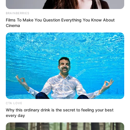
BRAINBERRIES
Un si grand soleil
Films To Make You Question Everything You Know About
Cinema
(spoiler) : Elisabeth
Bastide face à une
menace, mariage
sous tension pour
Muriel, semaine
agitée à
CTA LOVE
Why this ordinary drink is the secret to feeling your best
every day
Montpellier