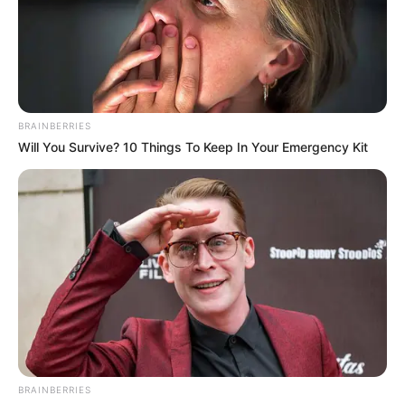
bout de ses surprises. Un maître chanteur va
révéler qu’il est au courant de son infidélité
avec Nicolas Fourneau (
Marc Fayet
), le
directeur du
Midi Libre
.
Derrière ce visage masqué se cache Guillaume
BRAINBERRIES
Sérignan (
Joffrey Platel
). Depuis que le journal
Will You Survive? 10 Things To Keep In Your Emergency Kit
a publié une information le concernant, son
business est fragilisé. Il fait chanter le directeur
de la rédaction afin que ce dernier fasse
paraître une brève redorant son blason. Mais
acceptera-t-il vraiment de le faire ? Nicolas
Fourneau pourrait bien réserver quelques
surprises.
BRAINBERRIES