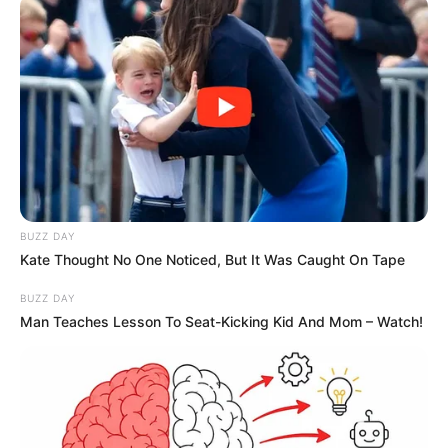
Un si grand soleil
:
BUZZ DAY
Kate Thought No One Noticed, But It Was Caught On Tape
Boris tente de
BUZZ DAY
tempérer la situation
Man Teaches Lesson To Seat-Kicking Kid And Mom – Watch!
Elle craint qu’Eve ne l’appelle pour obtenir son
soutien, puisqu’il est le parrain républicain de
Toma. Charles la rassure : s’il croise Eve, il sera