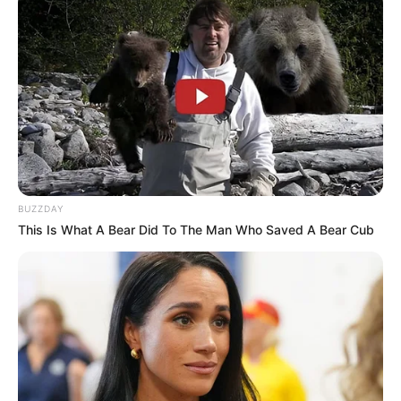
BUZZDAY
This Is What A Bear Did To The Man Who Saved A Bear Cub