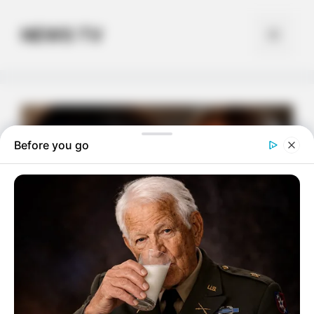
Skip
to
NEWS TV
Menu
content
Before you go