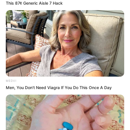
This 87¢ Generic Aisle 7 Hack
Chez les avocats, Florent confirme à Muriel,
après son mariage avec Boris, que les
arguments d’Eve peuvent tenir juridiquement. Il
lui conseille de s’armer de patience : la
procédure risque d’être longue et éprouvante.
Muriel accuse le coup.
MEDVI
Men, You Don't Need Viagra If You Do This Once A Day