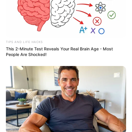
du côté de Muriel.Boris (
Jules Bahloul
), lui, est
dégoûté : il ne pourra pas partir en vacances
avec Toma. Il met en garde Muriel : empêcher
Eve de voir son petit‑fils serait une erreur. «
Elle
a des droits, ça peut se retourner contre nous
»,
dit‑il, lucide.
TIPS AND LIFE HACKS
This 2-Minute Test Reveals Your Real Brain Age - Most
Du côté des audiences, la suite des aventures
People Are Shocked!
des habitants de Montpellier a réuni 2,03
millions de personnes ce jeudi 25 juin 2026 sur
l’antenne de France 3 entre 20h45 et 21h08,
soit 12,5% de part de marché auprès des quatre
ans et plus. La Trois est alors en légère hausse
de 0,2 point de part d’audience sur une
semaine.
Un si grand soleil
est à retrouver du lundi au
vendredi à 20h45 sur l’antenne de France 3.