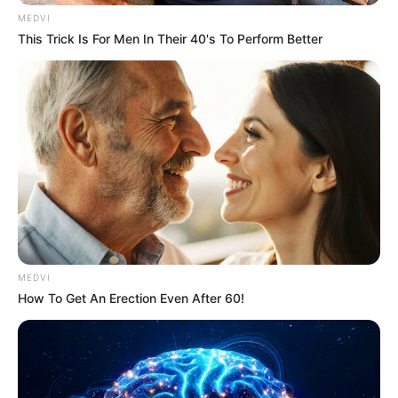
MEDVI
This Trick Is For Men In Their 40's To Perform Better
MEDVI
How To Get An Erection Even After 60!