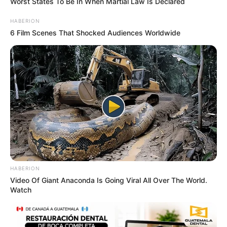
Worst States To Be In When Martial Law Is Declared
HABERION
6 Film Scenes That Shocked Audiences Worldwide
HABERION
Video Of Giant Anaconda Is Going Viral All Over The World.
Watch