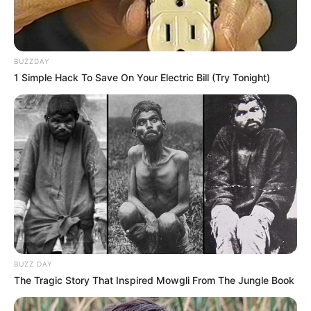
BUZZDAY
1 Simple Hack To Save On Your Electric Bill (Try Tonight)
BUZZ DAY
The Tragic Story That Inspired Mowgli From The Jungle Book