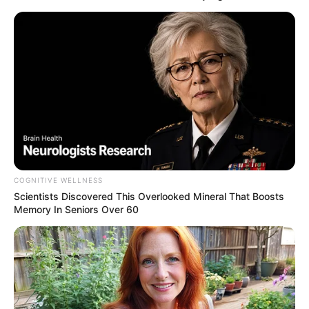
grand soleil
: Eve s’oppose officiellement à
l’adoption de Toma par Boris. Pour elle, tant que
la lumière n’a pas été faite sur le rôle de Boris
dans la mort d’Eliott, il est hors de question qu’il
devienne le père légal de l’enfant.
COGNITIVE WELLNESS
Scientists Discovered This Overlooked Mineral That Boosts
Memory In Seniors Over 60