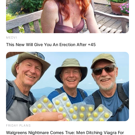
MEDVI
This New Will Give You An Erection After +45
FRIDAY PLANS
Walgreens Nightmare Comes True: Men Ditching Viagra For