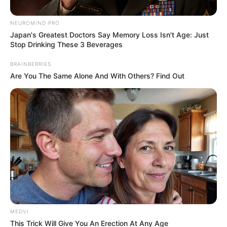
NEUROMIND PRO
Un si grand soleil
Japan's Greatest Doctors Say Memory Loss Isn't Age: Just
Stop Drinking These 3 Beverages
(spoiler) : la guerre
BRAINBERRIES
Are You The Same Alone And With Others? Find Out
éclate entre Eve et
Muriel !
Eve ne veut pas que son petit-fils perde la trace
d’Eliott dans la suite de la série
Un si grand
soleil
. Elle va prendre les choses dans le
courant du mois de juillet 2026 sur France 3.
Manu découvre une convocation du juge des
MEDVI
This Trick Will Give You An Erection At Any Age
affaires familiales dans la suite de la série
Un si