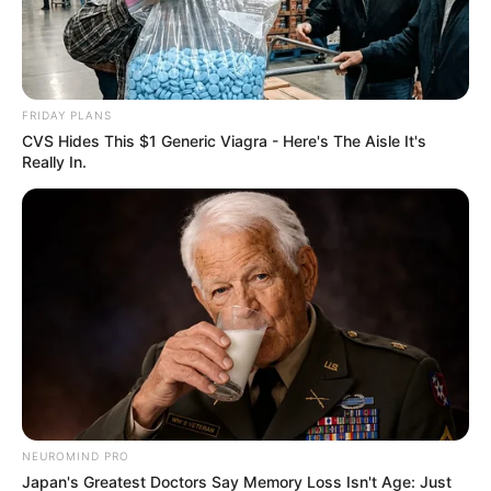
FRIDAY PLANS
CVS Hides This $1 Generic Viagra - Here's The Aisle It's
Really In.
NEUROMIND PRO
Japan's Greatest Doctors Say Memory Loss Isn't Age: Just