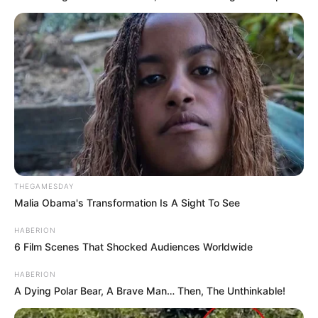
des années, vient de voler en éclats. En juillet
2026 sur France 3, un couple emblématique se
sépare et il s’agit d’Elisabeth et Alain.
Un si grand soleil
est à retrouver du lundi au
vendredi à 20h45 sur l’antenne de France 3.
THEGAMESDAY
Malia Obama's Transformation Is A Sight To See
HABERION
6 Film Scenes That Shocked Audiences Worldwide
HABERION
A Dying Polar Bear, A Brave Man… Then, The Unthinkable!