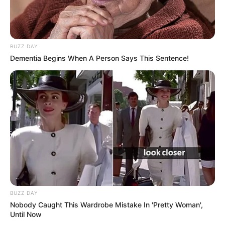
BUZZ DAY
Dementia Begins When A Person Says This Sentence!
BUZZ DAY
Nobody Caught This Wardrobe Mistake In 'Pretty Woman',
Until Now