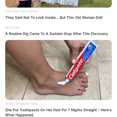
TIPS AND LIFE HACKS
They Said Not To Look Inside... But This Old Woman Did!
BUZZ DAY
A Routine Dig Came To A Sudden Stop After This Discovery
GOOD TO KNOW THIS
She Put Toothpaste On Her Feet For 7 Nights Straight – Here's
What Happened