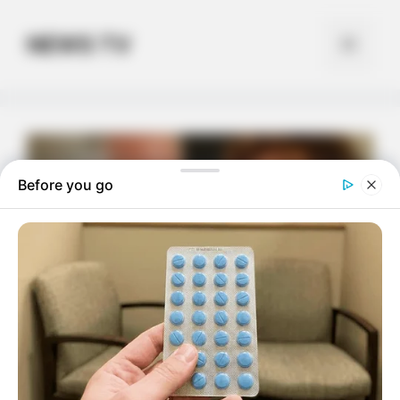
Skip
to
NEWS TV
Menu
content
Before you go