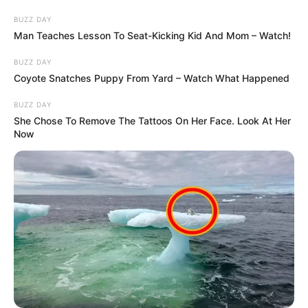
BUZZ DAY
Man Teaches Lesson To Seat-Kicking Kid And Mom – Watch!
BUZZ DAY
Coyote Snatches Puppy From Yard – Watch What Happened
BUZZ DAY
She Chose To Remove The Tattoos On Her Face. Look At Her
Now
Un si grand soleil
:
Guillaume Sérignan
entre dans une colère