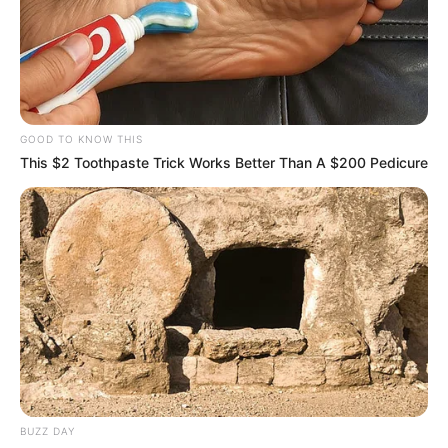
GOOD TO KNOW THIS
This $2 Toothpaste Trick Works Better Than A $200 Pedicure
BUZZ DAY