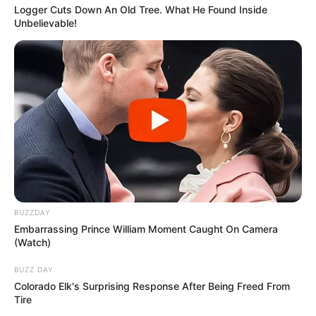
Logger Cuts Down An Old Tree. What He Found Inside
Unbelievable!
BUZZDAY
Embarrassing Prince William Moment Caught On Camera
(Watch)
BUZZ DAY
Un si grand soleil
:
Colorado Elk's Surprising Response After Being Freed From
Tire
Guillaume Sérignan