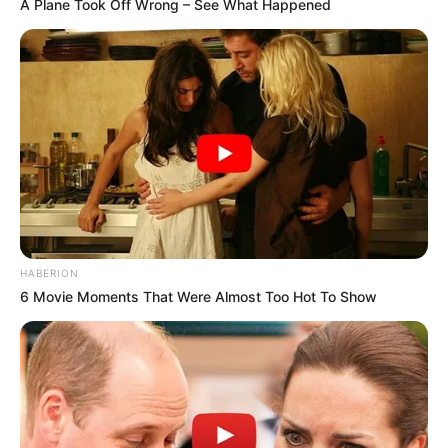
A Plane Took Off Wrong – See What Happened
HABERION
6 Movie Moments That Were Almost Too Hot To Show