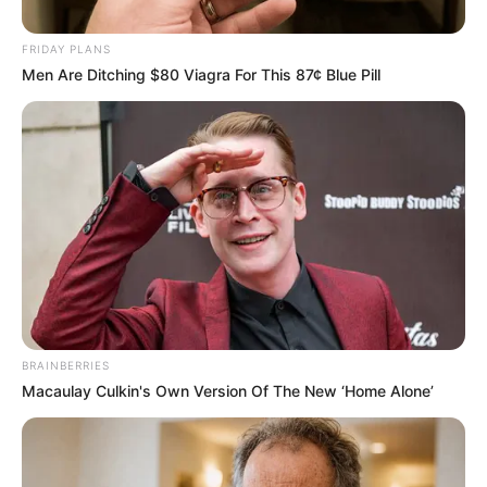
FRIDAY PLANS
Men Are Ditching $80 Viagra For This 87¢ Blue Pill
Un si grand soleil
(spoiler) : un
couple
emblématique se
BRAINBERRIES
Macaulay Culkin's Own Version Of The New ‘Home Alone’
sépare en juillet
2026 !