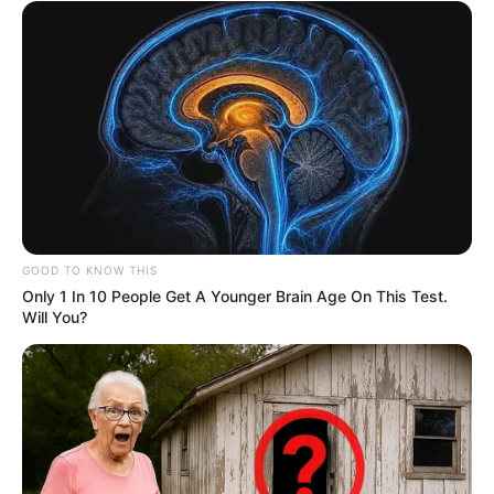
entre dans une colère
noire
Pour Elisabeth, c’est un cauchemar éveillé. À
l’hôpital, Alain (
Frédéric ven den Drissche
) finit
rapidement par découvrir les images. Le choc
est immense. Dévasté, il s’isole dans sa voiture
et fond en larmes. Catherine, elle, jubile et
GOOD TO KNOW THIS
montre les photos à Boris, savourant la chute
Only 1 In 10 People Get A Younger Brain Age On This Test.
d’Elisabeth. Elisabeth tente désespérément de
Will You?
joindre Alain, mais il ne répond pas. Lorsqu’elle
rentre chez eux, elle le trouve en train de faire
ses valises.
LIRE AUSSI