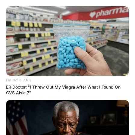
Elisabeth panique : si Alain tombe sur les
photos, tout est perdu. Muriel (
Lou Kuma Kudi
)
lui conseille vivement de le prévenir avant qu’il
ne soit trop tard. Mais le pire arrive : les clichés
sont publiés, accompagnés d’une légende
assassine : «
à consommer sans modération
».
FRIDAY PLANS
ER Doctor: "I Threw Out My Viagra After What I Found On
CVS Aisle 7"