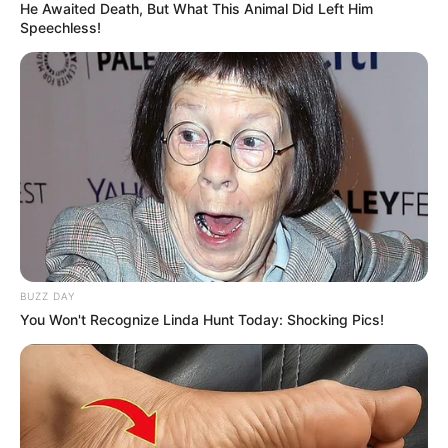
He Awaited Death, But What This Animal Did Left Him
Speechless!
BUZZ DAY
You Won't Recognize Linda Hunt Today: Shocking Pics!