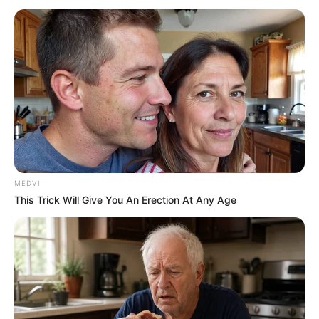
MEDVI
This Trick Will Give You An Erection At Any Age