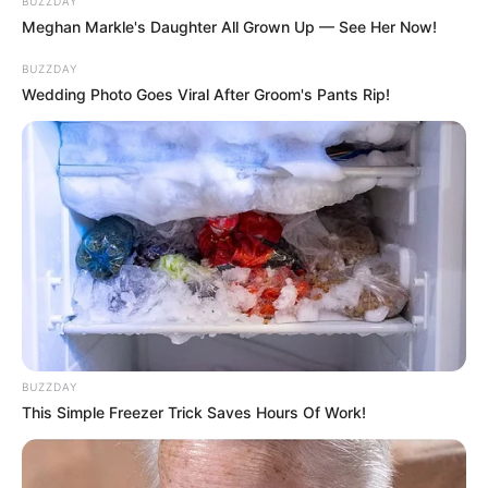
BUZZDAY
Meghan Markle's Daughter All Grown Up — See Her Now!
BUZZDAY
Wedding Photo Goes Viral After Groom's Pants Rip!
BUZZDAY
This Simple Freezer Trick Saves Hours Of Work!