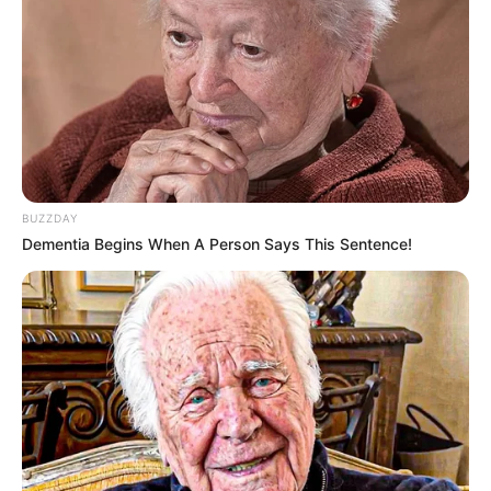
BUZZDAY
Dementia Begins When A Person Says This Sentence!