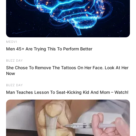
MEDVI
Men 45+ Are Trying This To Perform Better
BUZZ DAY
She Chose To Remove The Tattoos On Her Face. Look At Her
Now
Diego se fait un nouvel ami Manny, l’ex de Jack
BUZZ DAY
Man Teaches Lesson To Seat-Kicking Kid And Mom – Watch!
Demain nous
appartient en avance