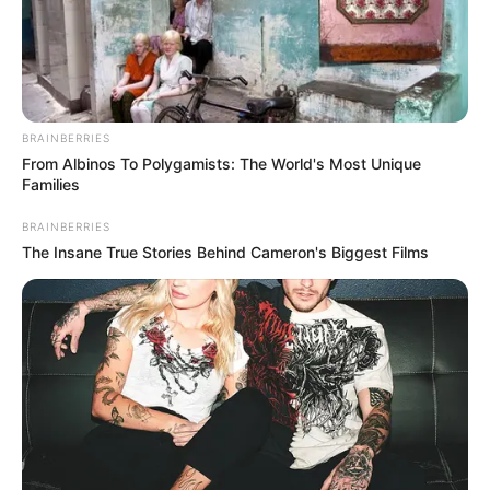
BRAINBERRIES
From Albinos To Polygamists: The World's Most Unique
Families
Victor et Lou, le
BRAINBERRIES
rapprochement
The Insane True Stories Behind Cameron's Biggest Films
qu’on n’attendait
plus : Brunet a un
plan – Demain nous
appartient