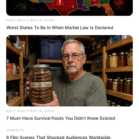
NAVY SEAL'S BUG IN GUIDE
Worst States To Be In When Martial Law Is Declared
NAVY SEAL'S BUG IN GUIDE
7 Must-Have Survival Foods You Didn't Know Existed
HABERION
6 Film Scenes That Shocked Audiences Worldwide