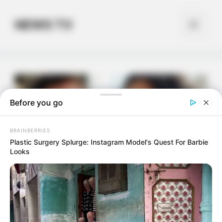
Skip
to
NEWS TV
Menu
content
Before you go
BRAINBERRIES
Plastic Surgery Splurge: Instagram Model's Quest For Barbie
Looks