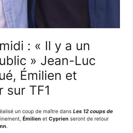
idi : « Il y a un
ublic » Jean-Luc
é, Émilien et
r sur TF1
éalisé un coup de maître dans
Les 12 coups de
hainement,
Émilien
et
Cyprien
seront de retour
ann
.